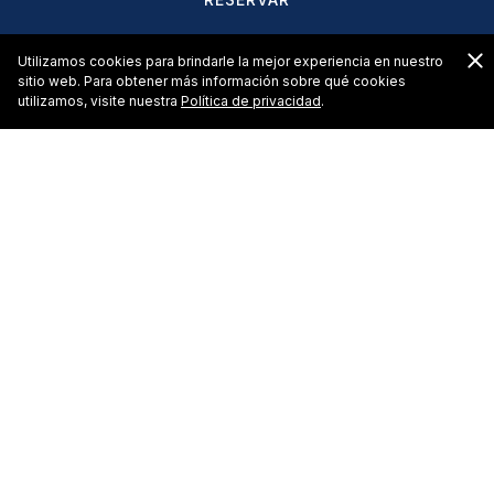
C
Utilizamos cookies para brindarle la mejor experiencia en nuestro
sitio web. Para obtener más información sobre qué cookies
utilizamos, visite nuestra
Política de privacidad
.
Relájese con nuestras
comodidades relajantes
Haga que su estadía en Mazatlán sea inolvidable con
nuestras lujosas comodidades. Tenga la seguridad de