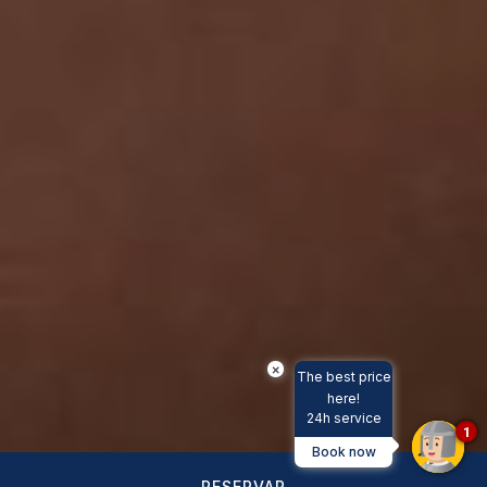
×
The best price
here!
24h service
1
Book now
RESERVAR