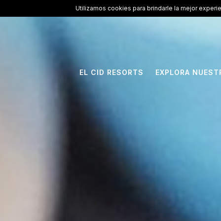
ElCid.com
/
Resorts
/
El Cid Granada Hotel
Utilizamos cookies para brindarle la mejor experi
EL CID RESORTS
EXPLORA NUEST