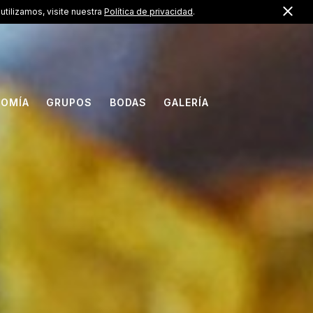
Cerr
US +1 (888) 733-7308
utilizamos, visite nuestra
Política de privacidad
.
ES
OMÍA
GRUPOS
BODAS
GALERÍA