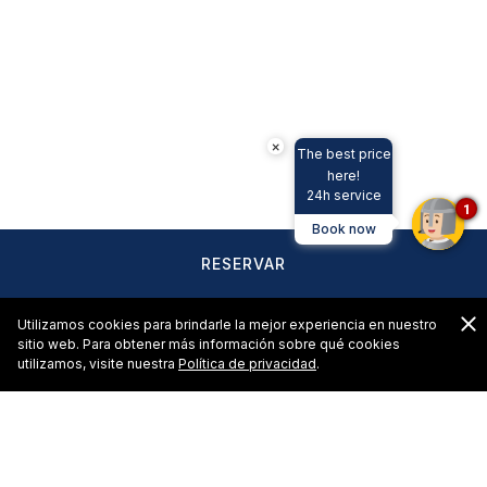
×
The best price
here!
24h service
1
Book now
RESERVAR
C
Utilizamos cookies para brindarle la mejor experiencia en nuestro
sitio web. Para obtener más información sobre qué cookies
utilizamos, visite nuestra
Política de privacidad
.