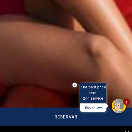
×
The best price
here!
24h service
1
Book now
RESERVAR
C