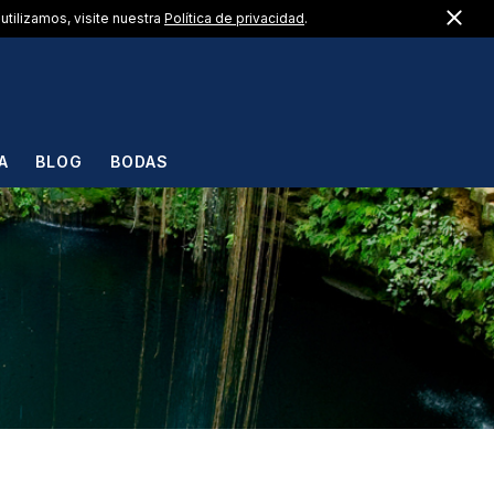
Cerr
US +1 (888) 217-1183
utilizamos, visite nuestra
Política de privacidad
.
ES
A
BLOG
BODAS