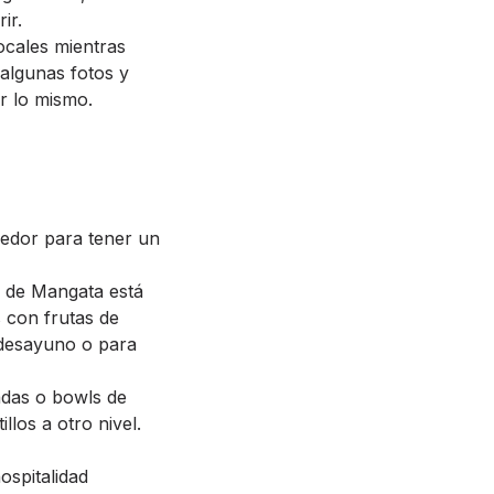
ir.
ocales mientras
 algunas fotos y
r lo mismo.
gedor para tener un
l de Mangata está
s con frutas de
 desayuno o para
adas o bowls de
llos a otro nivel.
ospitalidad