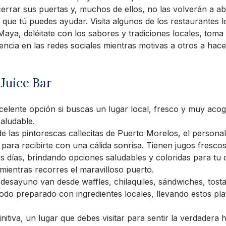
errar sus puertas y, muchos de ellos, no las volverán a abr
 que tú puedes ayudar. Visita algunos de los restaurantes l
 Maya, deléitate con los sabores y tradiciones locales, toma
ncia en las redes sociales mientras motivas a otros a hace
Juice Bar
elente opción si buscas un lugar local, fresco y muy aco
aludable.
e las pintorescas callecitas de Puerto Morelos, el persona
to para recibirte con una cálida sonrisa. Tienen jugos fresco
s días, brindando opciones saludables y coloridas para tu
mientras recorres el maravilloso puerto.
desayuno van desde waffles, chilaquiles, sándwiches, tost
odo preparado con ingredientes locales, llevando estos plati
nitiva, un lugar que debes visitar para sentir la verdadera h