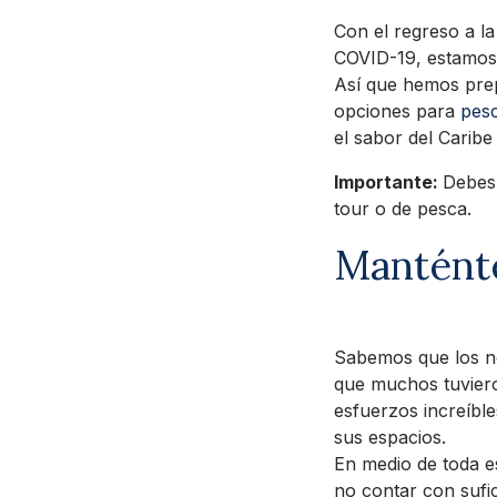
Con el regreso a l
COVID-19, estamos li
Así que hemos prep
opciones para
pesc
el sabor del Carib
Importante:
Debes
tour o de pesca.
Manténte
Sabemos que los n
que muchos tuviero
esfuerzos increíbl
sus espacios.
En medio de toda e
no contar con sufic