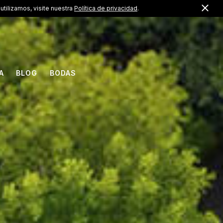
Cerr
US +1 (888) 217-1183
utilizamos, visite nuestra
Política de privacidad
.
ES
A
BLOG
BODAS