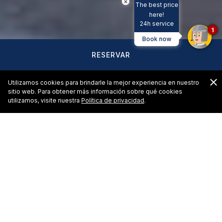
×
The best price
here!
24h service
1
Book now
RESERVAR
C
Utilizamos cookies para brindarle la mejor experiencia en nuestro
sitio web. Para obtener más información sobre qué cookies
utilizamos, visite nuestra
Política de privacidad
.
Bebidas Innovadoras