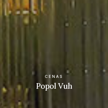
CENAS
Popol Vuh