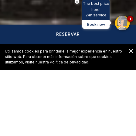
×
The best price
here!
24h service
1
Book now
RESERVAR
C
Utilizamos cookies para brindarle la mejor experiencia en nuestro
sitio web. Para obtener más información sobre qué cookies
utilizamos, visite nuestra
Política de privacidad
.