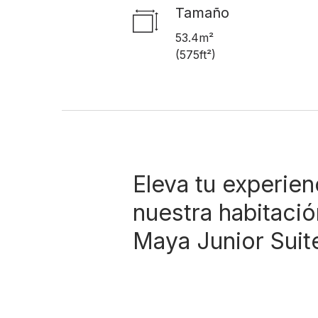
Tamaño
53.4m²
(
575ft²
)
Eleva tu experien
nuestra habitació
Maya Junior Suit