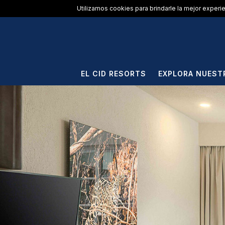
ElCid.com
/
Resorts
/
Hotel Marina El Cid Spa & Beach Resort
Utilizamos cookies para brindarle la mejor experi
EL CID RESORTS
EXPLORA NUEST