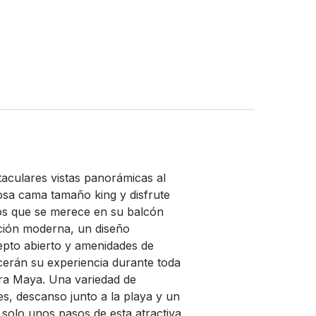
aculares vistas panorámicas al
sa cama tamaño king y disfrute
gios que se merece en su balcón
ción moderna, un diseño
epto abierto y amenidades de
cerán su experiencia durante toda
iera Maya. Una variedad de
es, descanso junto a la playa y un
 solo unos pasos de esta atractiva