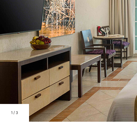
1
/
3