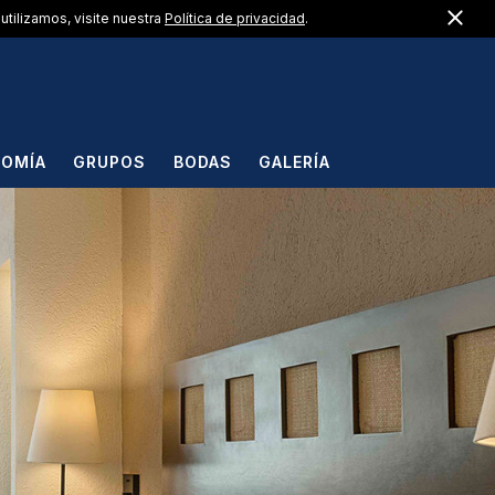
Cerr
US +1 (866) 823-0099
utilizamos, visite nuestra
Política de privacidad
.
ES
OMÍA
GRUPOS
BODAS
GALERÍA