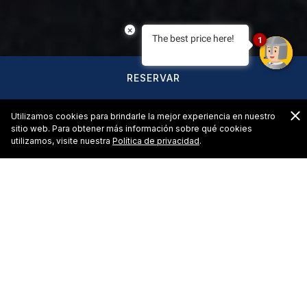
×
The best price here!
1
RESERVAR
C
Utilizamos cookies para brindarle la mejor experiencia en nuestro
sitio web. Para obtener más información sobre qué cookies
utilizamos, visite nuestra
Política de privacidad
.