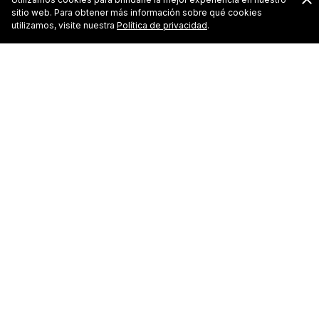
sitio web. Para obtener más información sobre qué cookies
utilizamos, visite nuestra
Política de privacidad
.
Distinciones Que Hacen La
Diferencia
Mazatlán, México. Mayo 31, 2019
– El Cid Resorts,
cadena hotelera líder en ofrecer las mejores
experiencias vacacionales se complace en anunciar
que sus siete hoteles y dos de sus restaurantes de