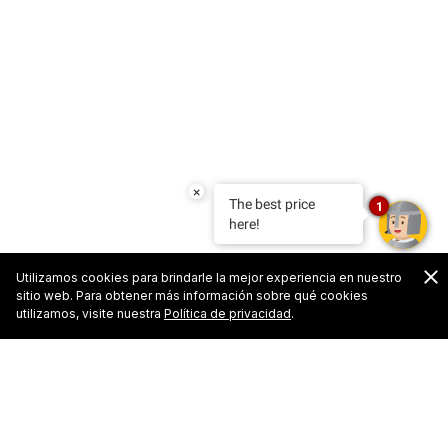
×
The best price
1
here!
C
Utilizamos cookies para brindarle la mejor experiencia en nuestro
sitio web. Para obtener más información sobre qué cookies
utilizamos, visite nuestra
Política de privacidad
.