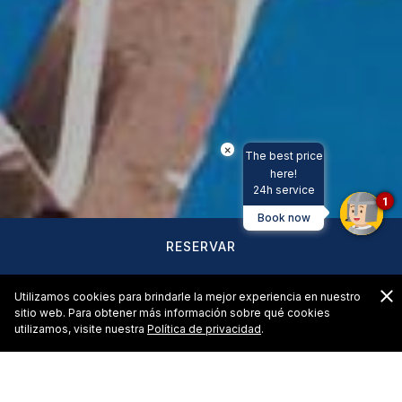
×
The best price
here!
24h service
1
Book now
RESERVAR
C
Utilizamos cookies para brindarle la mejor experiencia en nuestro
sitio web. Para obtener más información sobre qué cookies
utilizamos, visite nuestra
Política de privacidad
.