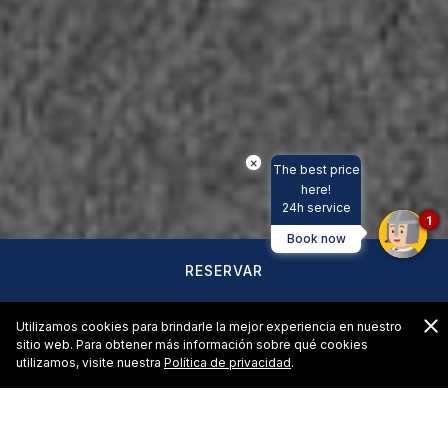
×
The best price
here!
24h service
1
Book now
RESERVAR
C
Utilizamos cookies para brindarle la mejor experiencia en nuestro
sitio web. Para obtener más información sobre qué cookies
utilizamos, visite nuestra
Política de privacidad
.