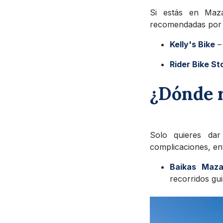
Si estás en Maza
recomendadas por 
Kelly's Bike
– 
Rider Bike St
¿Dónde r
Solo quieres da
complicaciones, e
Baikas Maza
recorridos gu