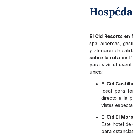
Hospédat
El Cid Resorts en
spa, albercas, gast
y atención de cali
sobre la ruta de 
para vivir el even
única:
El Cid Castil
Ideal para fa
directo a la 
vistas espect
El Cid El Mor
Este hotel de 
para estancia