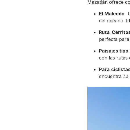
Mazatlán ofrece con
El Malecón
: 
del océano. Id
Ruta Cerrito
perfecta para
Paisajes tip
con las rutas
Para ciclist
encuentra
La