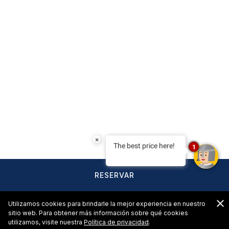
×
The best price here!
1
RESERVAR
C
Utilizamos cookies para brindarle la mejor experiencia en nuestro
sitio web. Para obtener más información sobre qué cookies
utilizamos, visite nuestra
Política de privacidad
.