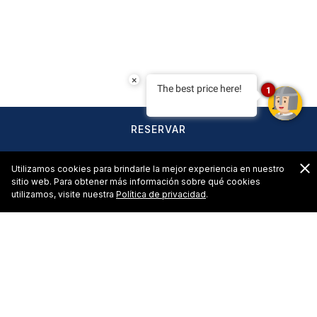
×
The best price here!
1
RESERVAR
C
Utilizamos cookies para brindarle la mejor experiencia en nuestro
sitio web. Para obtener más información sobre qué cookies
utilizamos, visite nuestra
Política de privacidad
.