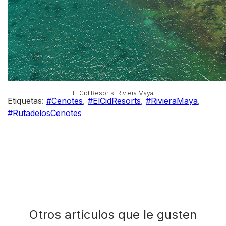
El Cid Resorts, Riviera Maya
Etiquetas:
#Cenotes
,
#ElCidResorts
,
#RivieraMaya
,
#RutadelosCenotes
Otros artículos que le gusten