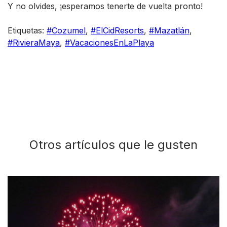
Y no olvides, ¡esperamos tenerte de vuelta pronto!
Etiquetas:
#Cozumel
,
#ElCidResorts
,
#Mazatlán
,
#RivieraMaya
,
#VacacionesEnLaPlaya
Otros artículos que le gusten