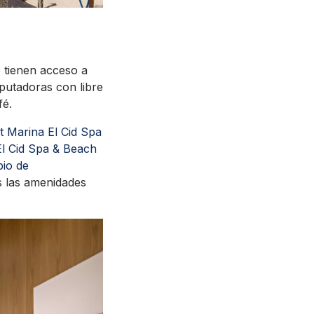
 tienen acceso a
mputadoras con libre
fé.
t Marina El Cid Spa
El Cid Spa & Beach
bio de
s las amenidades