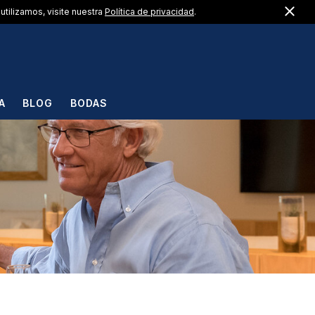
Cerr
US +1 (888) 217-1183
utilizamos, visite nuestra
Política de privacidad
.
ES
A
BLOG
BODAS