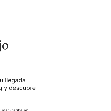
jo
u llegada
og y descubre
el mar Caribe en