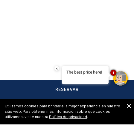
×
The best price here!
1
RESERVAR
C
Utilizamos cookies para brindarle la mejor experiencia en nuestro
sitio web. Para obtener más información sobre qué cookies
utilizamos, visite nuestra
Política de privacidad
.