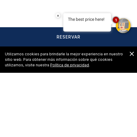
×
The best price here!
1
RESERVAR
C
Utilizamos cookies para brindarle la mejor experiencia en nuestro
sitio web. Para obtener más información sobre qué cookies
utilizamos, visite nuestra
Política de privacidad
.